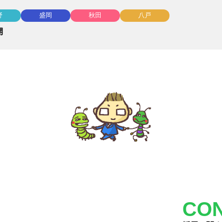
野
盛岡
秋田
八戸
開
CO