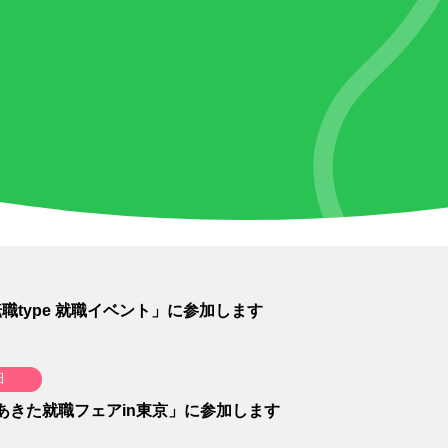
東京本社
東京本社
遠野
盛岡
秋田
転職type 就職イベント」に参加します
田
「あきた就職フェアin東京」に参加します