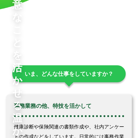
意
な
こ
と
を
活
いま、どんな仕事をしていますか？
か
せ
る
事務業務の他、特技を活かして
温
健康診断や保険関連の書類作成や、社内アンケー
か
トの作成などをしています。日常的には事務作業