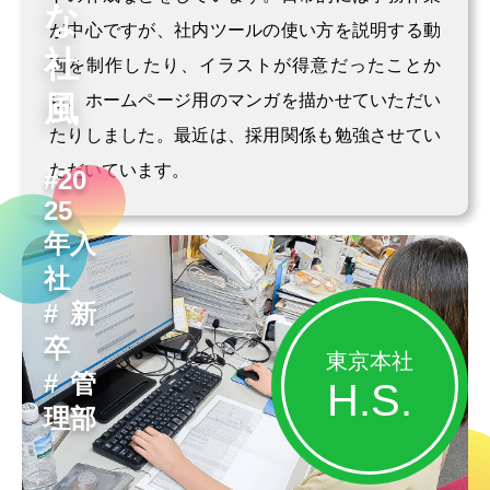
な
が中心ですが、社内ツールの使い方を説明する動
社
画を制作したり、イラストが得意だったことか
風
ら、ホームページ用のマンガを描かせていただい
たりしました。最近は、採用関係も勉強させてい
ただいています。
#20
25
年入
社
#新
卒
東京本社
#管
H.S.
理部