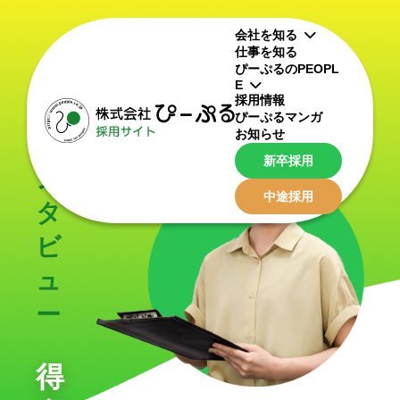
会社を知る
仕事を知る
ぴーぷるのPEOPL
社
E
採用情報
員
ぴーぷるマンガ
お知らせ
イ
新卒採用
ン
中途採用
タ
ビ
ュ
ー
得