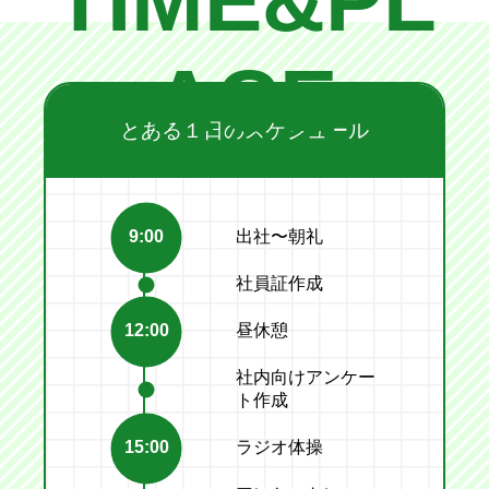
TIME&PL
ACE
とある１日のスケジュール
9:00
出社〜朝礼
社員証作成
12:00
昼休憩
社内向けアンケー
ト作成
15:00
ラジオ体操